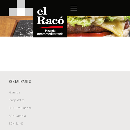
RESTAURANTS
Palamós
Platja d’Aro
BCN Urquinaona
BCN Rambla
BCN Sarrià