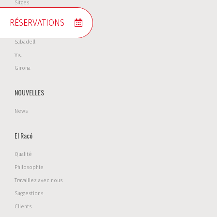
Sitges
Vilanova i La Geltrú
RÉSERVATIONS
Terrassa
Sabadell
Vic
Girona
NOUVELLES
News
El Racó
Qualité
Philosophie
Travaillez avec nous
Suggestions
Clients