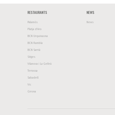
RESTAURANTS
NEWS
Palamós
News
Platja d’Aro
BCN Urquinaona
BCN Rambla
BCN Sarrià
Sitges
Vilanova i La Geltrú
Terrassa
Sabadell
Vic
Girona