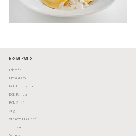
RESTAURANTS
Palamós
Platja d’Aro
BCN Urquinaona
BCN Rambla
BCN Sarrià
Sitges
Vilanova i La Geltrú
Terrassa
Sabadell