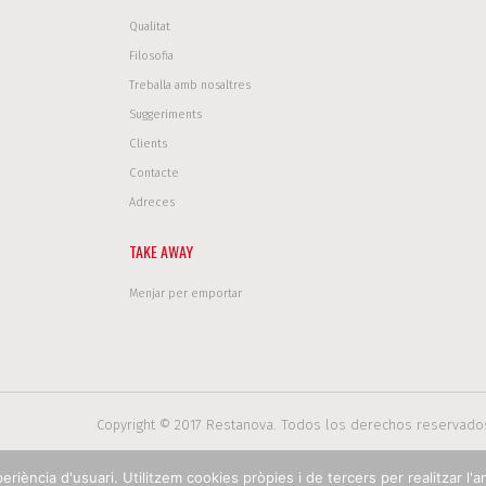
Qualitat
Filosofia
Treballa amb nosaltres
Suggeriments
Clients
Contacte
Adreces
TAKE AWAY
Menjar per emportar
Copyright © 2017 Restanova. Todos los derechos reservado
iència d'usuari. Utilitzem cookies pròpies i de tercers per realitzar l'an