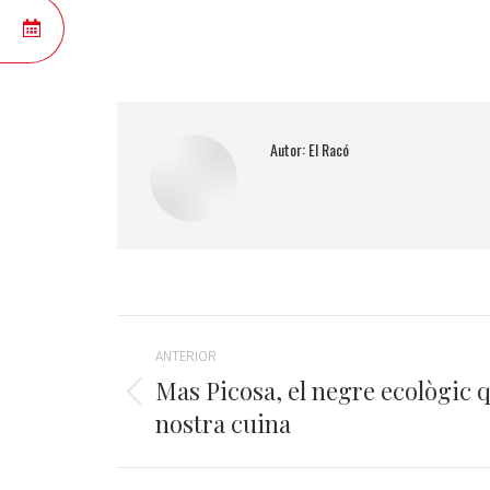
RESERVAR
Autor:
El Racó
Post
ANTERIOR
navigation
Mas Picosa, el negre ecològic 
Previous
nostra cuina
post: