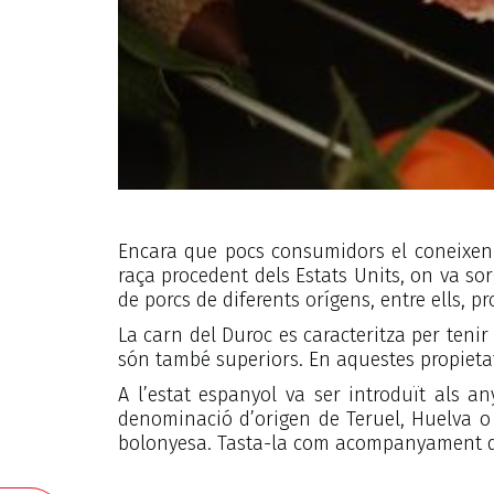
Encara que pocs consumidors el coneixen 
raça procedent dels Estats Units, on va sor
de porcs de diferents orígens, entre ells, p
La carn del Duroc es caracteritza per tenir
són també superiors. En aquestes propietat
A l’estat espanyol va ser introduït als a
denominació d’origen de Teruel, Huelva o 
bolonyesa. Tasta-la com acompanyament de l