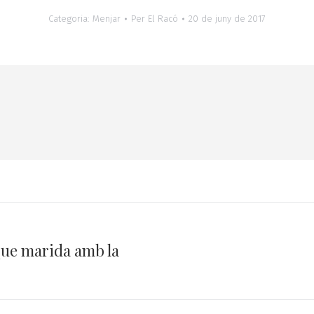
Categoria:
Menjar
Per
El Racó
20 de juny de 2017
que marida amb la