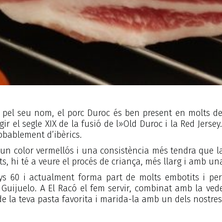
pel seu nom, el porc Duroc és ben present en molts d
gir el segle XIX de la fusió de l»Old Duroc i la Red Jers
robablement d’ibèrics.
 un color vermellós i una consistència més tendra que la
s, hi té a veure el procés de criança, més llarg i amb u
nys 60 i actualment forma part de molts embotits i per
Guijuelo. A El Racó el fem servir, combinat amb la ved
a teva pasta favorita i marida-la amb un dels nostres vi