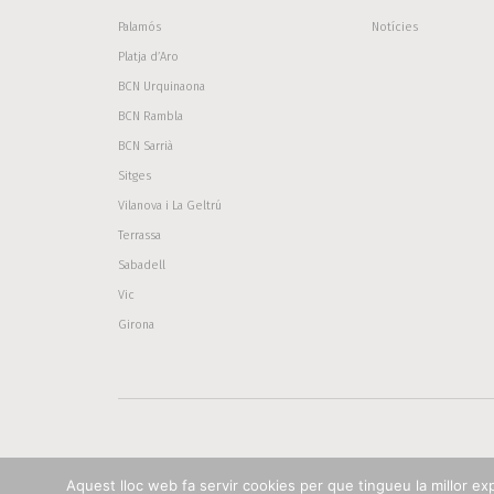
Palamós
Notícies
Platja d’Aro
BCN Urquinaona
BCN Rambla
BCN Sarrià
Sitges
Vilanova i La Geltrú
Terrassa
Sabadell
Vic
Girona
Aquest lloc web fa servir cookies per que tingueu la millor exper