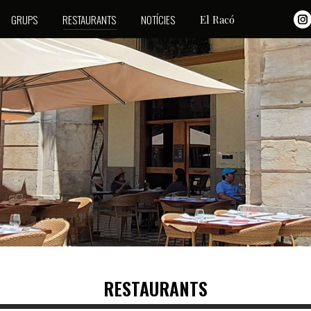
o
GRUPS
RESTAURANTS
NOTÍCIES
El Racó
i
I
n
p
w
o
i
n
w
RESTAURANTS