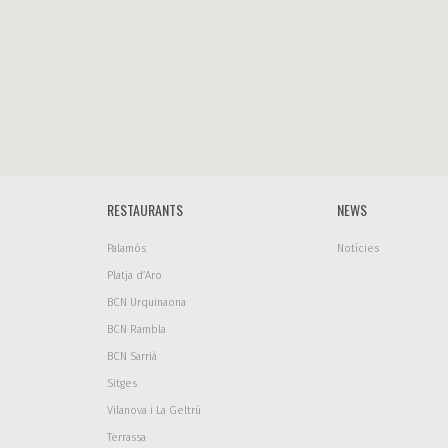
RESTAURANTS
NEWS
Palamós
Notícies
Platja d’Aro
BCN Urquinaona
BCN Rambla
BCN Sarrià
Sitges
Vilanova i La Geltrú
Terrassa