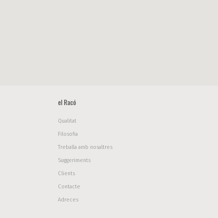
el Racó
Qualitat
Filosofia
Treballa amb nosaltres
Suggeriments
Clients
Contacte
Adreces