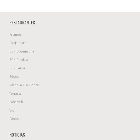
RESTAURANTES
Palamós
Platja d’Aro
BCN Urquinaona
BCN Rambla
BCN Sarrià
Sitges
Vilanova i La Geltrú
Terrassa
Sabadell
Vic
Girona
NOTICIAS