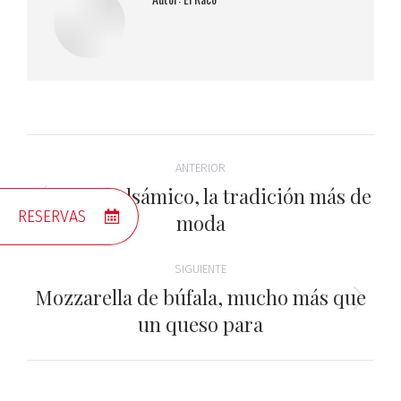
Navegación
ANTERIOR
entre
Vinagre balsámico, la tradición más de
Entrada
RESERVAS
moda
anterior:
entradas
SIGUIENTE
Mozzarella de búfala, mucho más que
Entrada
un queso para
siguiente: