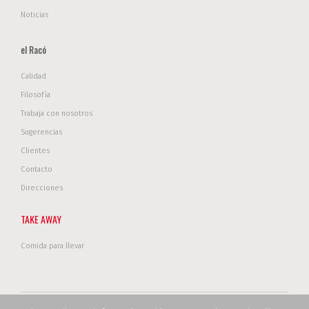
Noticias
el Racó
Calidad
Filosofía
Trabaja con nosotros
Sugerencias
Clientes
Contacto
Direcciones
TAKE AWAY
Comida para llevar
Copyright © 2017 Restanova. Todos los derechos