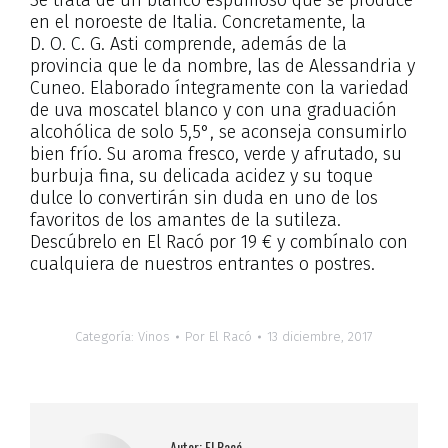
Se trata de un blanco espumoso que se produce
en el noroeste de Italia. Concretamente, la
D. O. C. G. Asti comprende, además de la
provincia que le da nombre, las de Alessandria y
Cuneo. Elaborado íntegramente con la variedad
de uva moscatel blanco y con una graduación
alcohólica de solo 5,5°, se aconseja consumirlo
bien frío. Su aroma fresco, verde y afrutado, su
burbuja fina, su delicada acidez y su toque
dulce lo convertirán sin duda en uno de los
favoritos de los amantes de la sutileza.
Descúbrelo en El Racó por 19 € y combínalo con
cualquiera de nuestros entrantes o postres.
Categoría:
Vinos
Por
El Racó
13 diciembre, 2017
Autor:
El Racó