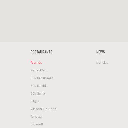
RESTAURANTS
NEWS
Palamós
Noticias
Platja d’Aro
BCN Urquinaona
BCN Rambla
BCN Sarrià
Sitges
Vilanova i La Geltrú
Terrassa
Sabadell