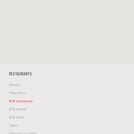
RESTAURANTS
Palamós
Platja d’Aro
BCN Urquinaona
BCN Rambla
BCN Sarrià
Sitges
Vilanova i La Geltrú