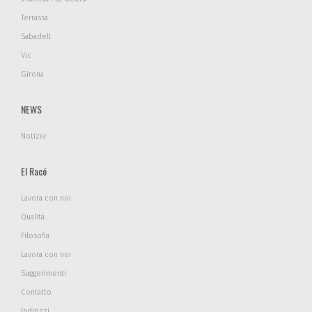
Terrassa
Sabadell
Vic
Girona
NEWS
Notizie
El Racó
Lavora con noi
Qualità
Filosofia
Lavora con noi
Suggerimenti
Contatto
Indirizzi