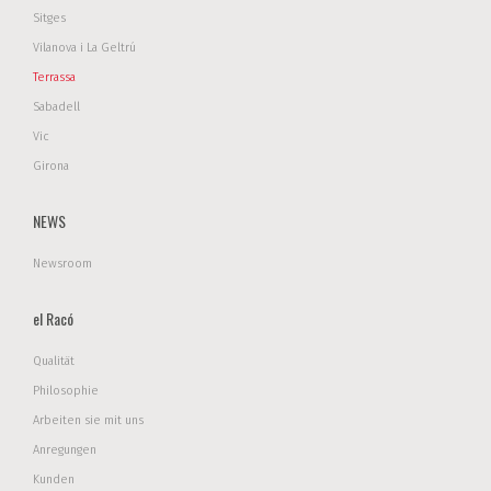
Sitges
Vilanova i La Geltrú
Terrassa
Sabadell
Vic
Girona
NEWS
Newsroom
el Racó
Qualität
Philosophie
Arbeiten sie mit uns
Anregungen
Kunden