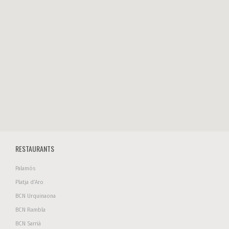
RESTAURANTS
Palamós
Platja d’Aro
BCN Urquinaona
BCN Rambla
BCN Sarrià