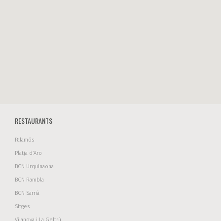
RESTAURANTS
Palamós
Platja d’Aro
BCN Urquinaona
BCN Rambla
BCN Sarrià
Sitges
Vilanova i La Geltrú